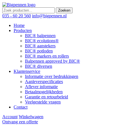
Zoeken
035 - 60 20 560
info@bigpennen.nl
Home
Producten
BIC® balpennen
BIC® ecolutions®
BIC® aanstekers
BIC® potloden
BIC® markers en rollers
Balpennen approved by BIC®
BIC® diversen
Klantenservice
Informatie over bedrukkingen
Aanleverspecificaties
Aflever informatie
Betaalmogelijkheden
Garantie en retourbeleid
Veelgestelde vragen
Contact
Account
Winkelwagen
Ontvang een offerte