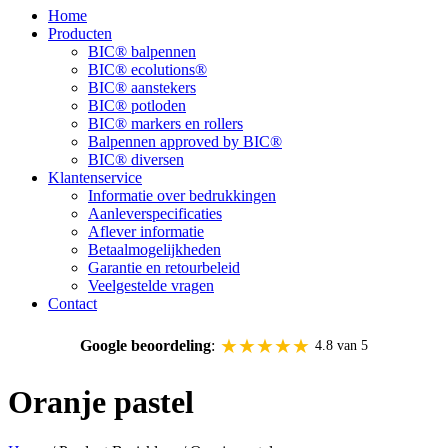
Home
Producten
BIC® balpennen
BIC® ecolutions®
BIC® aanstekers
BIC® potloden
BIC® markers en rollers
Balpennen approved by BIC®
BIC® diversen
Klantenservice
Informatie over bedrukkingen
Aanleverspecificaties
Aflever informatie
Betaalmogelijkheden
Garantie en retourbeleid
Veelgestelde vragen
Contact
★★★★★
Google beoordeling
:
4.8 van 5
Oranje pastel