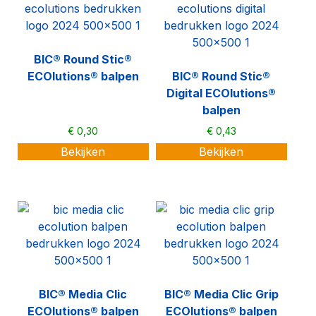
Bedrukkingslocatie
Buttonkleur
BIC® Round Stic®
Clipkleur
ECOlutions® balpen
BIC® Round Stic®
Digital ECOlutions®
Dopkleur
balpen
€
0,30
€
0,43
Eindplugkleur
Bekijken
Bekijken
Inktkleur
Gripkleur
Houderkleur
Prijs
BIC® Media Clic
BIC® Media Clic Grip
Minimaal:
Maximaal:
ECOlutions® balpen
ECOlutions® balpen
€
€