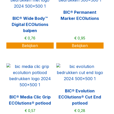
BIC® Permanent
BIC® Wide Body™
Marker ECOlutions
Digital ECOlutions
balpen
€
0,76
€
0,95
Bekijken
Bekijken
BIC® Evolution
BIC® Media Clic Grip
ECOlutions® Cut End
ECOlutions® potlood
potlood
€
0,57
€
0,28