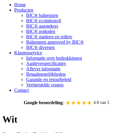
Home
Producten
BIC® balpennen
BIC® ecolutions®
BIC® aanstekers
BIC® potloden
BIC® markers en rollers
Balpennen approved by BIC®
BIC® diversen
Klantenservice
Informatie over bedrukkingen
Aanleverspecificaties
Aflever informatie
Betaalmogelijkheden
Garantie en retourbeleid
Veelgestelde vragen
Contact
★★★★★
Google beoordeling
:
4.8 van 5
Wit