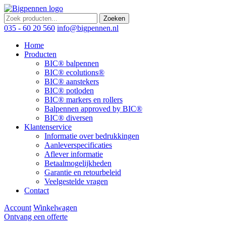
Zoeken
035 - 60 20 560
info@bigpennen.nl
Home
Producten
BIC® balpennen
BIC® ecolutions®
BIC® aanstekers
BIC® potloden
BIC® markers en rollers
Balpennen approved by BIC®
BIC® diversen
Klantenservice
Informatie over bedrukkingen
Aanleverspecificaties
Aflever informatie
Betaalmogelijkheden
Garantie en retourbeleid
Veelgestelde vragen
Contact
Account
Winkelwagen
Ontvang een offerte