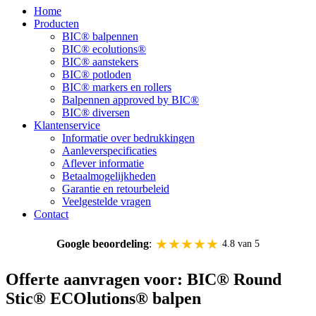
Home
Producten
BIC® balpennen
BIC® ecolutions®
BIC® aanstekers
BIC® potloden
BIC® markers en rollers
Balpennen approved by BIC®
BIC® diversen
Klantenservice
Informatie over bedrukkingen
Aanleverspecificaties
Aflever informatie
Betaalmogelijkheden
Garantie en retourbeleid
Veelgestelde vragen
Contact
★★★★★
Google beoordeling
:
4.8 van 5
Offerte aanvragen voor: BIC® Round
Stic® ECOlutions® balpen