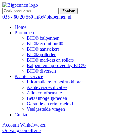
Zoeken
035 - 60 20 560
info@bigpennen.nl
Home
Producten
BIC® balpennen
BIC® ecolutions®
BIC® aanstekers
BIC® potloden
BIC® markers en rollers
Balpennen approved by BIC®
BIC® diversen
Klantenservice
Informatie over bedrukkingen
Aanleverspecificaties
Aflever informatie
Betaalmogelijkheden
Garantie en retourbeleid
Veelgestelde vragen
Contact
Account
Winkelwagen
Ontvang een offerte