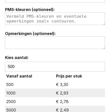
PMS-kleuren (optioneel):
Opmerkingen (optioneel):
Kies aantal:
BIC®
4
Vanaf aantal
Prijs per stuk
Colours
Rainbow
500
€ 3,30
Decor
1000
€ 2,93
balpen
hoeveelheid
2500
€ 2,78
5000
€ 2,49