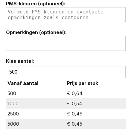
PMS-kleuren (optioneel):
Opmerkingen (optioneel):
Kies aantal:
BIC®
Clic
Vanaf aantal
Prijs per stuk
Stic™
balpen
500
€ 0,64
hoeveelheid
1000
€ 0,54
2500
€ 0,49
5000
€ 0,45