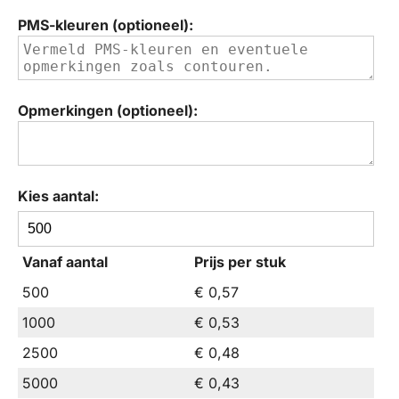
PMS-kleuren (optioneel):
Opmerkingen (optioneel):
Kies aantal:
BIC®
Evolution
Vanaf aantal
Prijs per stuk
Digital
ECOlutions®
500
€ 0,57
Cut
1000
€ 0,53
End
potlood
2500
€ 0,48
hoeveelheid
5000
€ 0,43