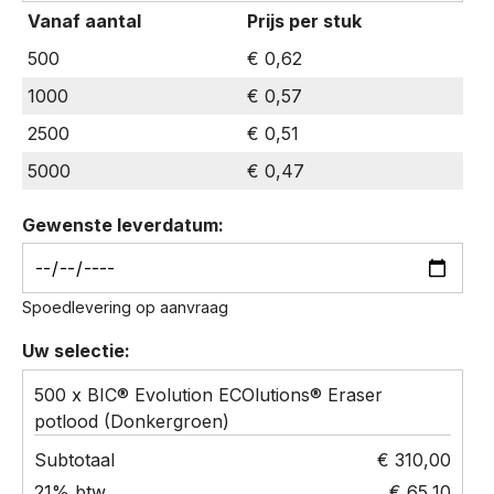
Vanaf aantal
Prijs per stuk
ECOlutions®
Eraser
500
€ 0,62
potlood
1000
€ 0,57
hoeveelheid
2500
€ 0,51
5000
€ 0,47
Gewenste leverdatum:
Spoedlevering op aanvraag
Uw selectie:
500 x BIC® Evolution ECOlutions® Eraser
potlood (Donkergroen)
€ 310,00
€ 65,10