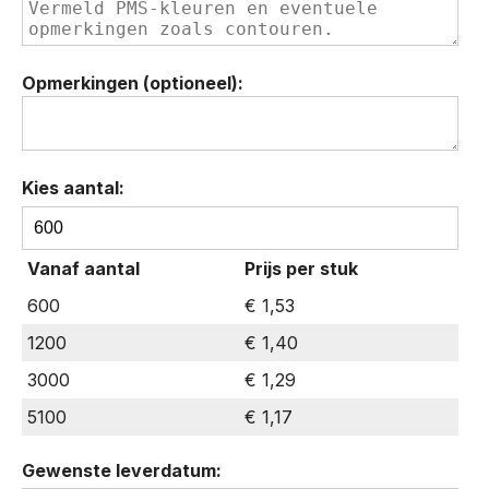
Opmerkingen (optioneel):
Kies aantal:
BIC®
J23
Vanaf aantal
Prijs per stuk
Digital
aansteker
600
€ 1,53
midi
1200
€ 1,40
hoeveelheid
3000
€ 1,29
5100
€ 1,17
Gewenste leverdatum: