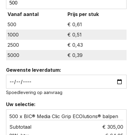
BIC®
Media
Vanaf aantal
Prijs per stuk
Clic
Grip
500
€ 0,61
ECOlutions®
1000
€ 0,51
balpen
hoeveelheid
2500
€ 0,43
5000
€ 0,39
Gewenste leverdatum:
Spoedlevering op aanvraag
Uw selectie:
500 x BIC® Media Clic Grip ECOlutions® balpen
€ 305,00