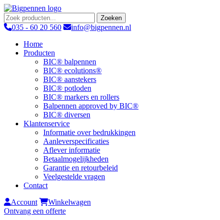
Zoeken
035 - 60 20 560
info@bigpennen.nl
Home
Producten
BIC® balpennen
BIC® ecolutions®
BIC® aanstekers
BIC® potloden
BIC® markers en rollers
Balpennen approved by BIC®
BIC® diversen
Klantenservice
Informatie over bedrukkingen
Aanleverspecificaties
Aflever informatie
Betaalmogelijkheden
Garantie en retourbeleid
Veelgestelde vragen
Contact
Account
Winkelwagen
Ontvang een offerte