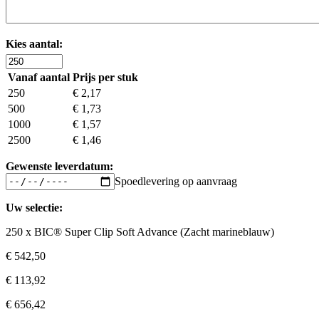
Kies aantal:
BIC®
Super
Vanaf aantal
Prijs per stuk
Clip
250
€ 2,17
Soft
500
€ 1,73
Advance
hoeveelheid
1000
€ 1,57
2500
€ 1,46
Gewenste leverdatum:
Spoedlevering op aanvraag
Uw selectie:
250 x BIC® Super Clip Soft Advance (Zacht marineblauw)
€ 542,50
€ 113,92
€ 656,42