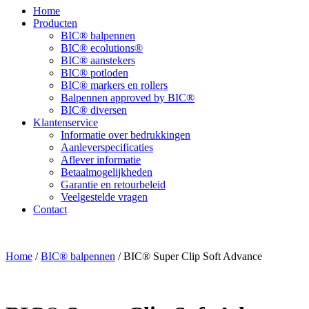
Home
Producten
BIC® balpennen
BIC® ecolutions®
BIC® aanstekers
BIC® potloden
BIC® markers en rollers
Balpennen approved by BIC®
BIC® diversen
Klantenservice
Informatie over bedrukkingen
Aanleverspecificaties
Aflever informatie
Betaalmogelijkheden
Garantie en retourbeleid
Veelgestelde vragen
Contact
Home
/
BIC® balpennen
/ BIC® Super Clip Soft Advance